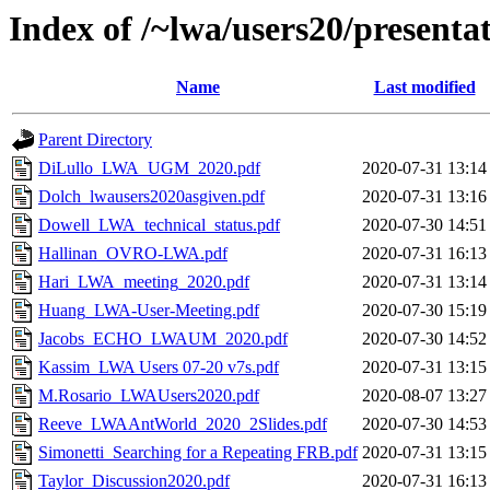
Index of /~lwa/users20/presenta
Name
Last modified
Parent Directory
DiLullo_LWA_UGM_2020.pdf
2020-07-31 13:14
Dolch_lwausers2020asgiven.pdf
2020-07-31 13:16
Dowell_LWA_technical_status.pdf
2020-07-30 14:51
Hallinan_OVRO-LWA.pdf
2020-07-31 16:13
Hari_LWA_meeting_2020.pdf
2020-07-31 13:14
Huang_LWA-User-Meeting.pdf
2020-07-30 15:19
Jacobs_ECHO_LWAUM_2020.pdf
2020-07-30 14:52
Kassim_LWA Users 07-20 v7s.pdf
2020-07-31 13:15
M.Rosario_LWAUsers2020.pdf
2020-08-07 13:27
Reeve_LWAAntWorld_2020_2Slides.pdf
2020-07-30 14:53
Simonetti_Searching for a Repeating FRB.pdf
2020-07-31 13:15
Taylor_Discussion2020.pdf
2020-07-31 16:13